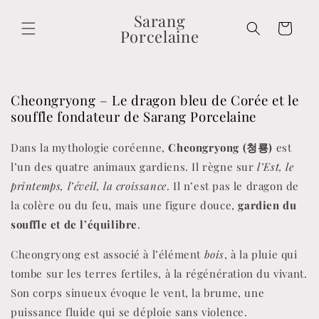
et
passer
Sarang
Panier
au
Porcelaine
contenu
Cheongryong – Le dragon bleu de Corée et le
souffle fondateur de Sarang Porcelaine
Dans la mythologie coréenne,
Cheongryong (청룡)
est
l’un des quatre animaux gardiens. Il règne sur
l’Est, le
printemps, l’éveil, la croissance
. Il n’est pas le dragon de
la colère ou du feu, mais une figure douce,
gardien du
souffle et de l’équilibre
.
Cheongryong est associé à l’élément
bois
, à la pluie qui
tombe sur les terres fertiles, à la régénération du vivant.
Son corps sinueux évoque le vent, la brume, une
puissance fluide qui se déploie sans violence.